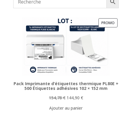
PRODUIT
PROMO
EN
PROMOTI
Pack Imprimante d’étiquettes thermique PL80E +
500 Étiquettes adhésives 102 × 152 mm
Le
Le
154,78
€
144,90
€
prix
prix
Ajouter au panier
initial
actuel
était :
est :
154,78 €.
144,90 €.