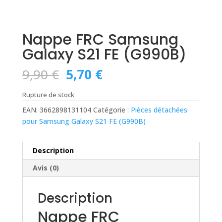
Nappe FRC Samsung
Galaxy S21 FE (G990B)
Le
Le
9,90
€
5,70
€
prix
prix
initial
actuel
Rupture de stock
était :
est :
EAN:
3662898131104
Catégorie :
Pièces détachées
9,90 €.
5,70 €.
pour Samsung Galaxy S21 FE (G990B)
Description
Avis (0)
Description
Nappe FRC