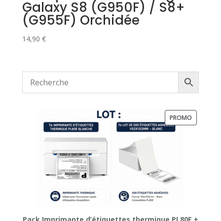
Galaxy S8 (G950F) / S8+
(G955F) Orchidée
14,90
€
PRODUIT
PROMO
EN
PROMOTI
Pack Imprimante d’étiquettes thermique PL80E +