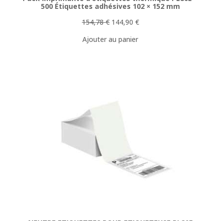
500 Étiquettes adhésives 102 × 152 mm
Le
Le
154,78
€
144,90
€
prix
prix
Ajouter au panier
initial
actuel
était :
est :
154,78 €.
144,90 €.