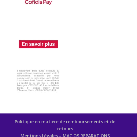
Politique en matière de remboursements et de
retours
Mentions Légales – MAC OS REPARATIONS