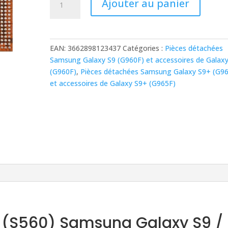
Ajouter au panier
de
Power
IC
(grande)
EAN:
3662898123437
Catégories :
Pièces détachées
(S560)
Samsung Galaxy S9 (G960F) et accessoires de Galax
Samsung
(G960F)
,
Pièces détachées Samsung Galaxy S9+ (G9
Galaxy
et accessoires de Galaxy S9+ (G965F)
S9
/
S9+
 (S560) Samsung Galaxy S9 /