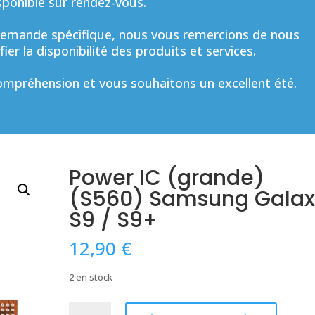
sponible sur rendez-vous.
mande spécifique, nous vous remercions de nous
ier la disponibilité des produits et services.
mpréhension et vous souhaitons un excellent été.
Power IC (grande)
(S560) Samsung Galax
S9 / S9+
12,90
€
2 en stock
quantité