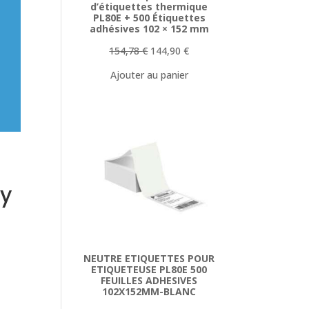
d’étiquettes thermique
PL80E + 500 Étiquettes
adhésives 102 × 152 mm
Le
Le
154,78
€
144,90
€
prix
prix
Ajouter au panier
initial
actuel
était :
est :
154,78 €.
144,90 €.
y
NEUTRE ETIQUETTES POUR
ETIQUETEUSE PL80E 500
FEUILLES ADHESIVES
102X152MM-BLANC