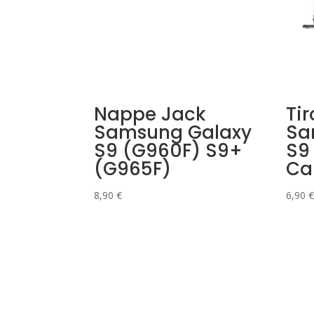
Nappe Jack
Tir
Samsung Galaxy
Sa
S9 (G960F) S9+
S9
(G965F)
Ca
8,90
€
6,90
€