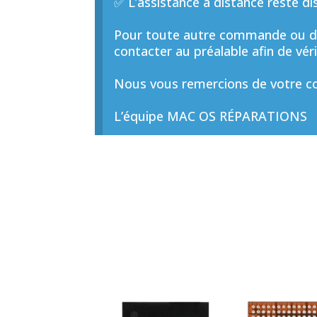
✅ L’assistance à distance reste di
Pour toute autre commande ou de
contacter au préalable afin de vérif
Nous vous remercions de votre co
L’équipe MAC OS RÉPARATIONS