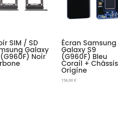
oir SIM / SD
Écran Samsung
msung Galaxy
Galaxy S9
 (G960F) Noir
(G960F) Bleu
rbone
Corail + Châssi
Origine
156,00
€