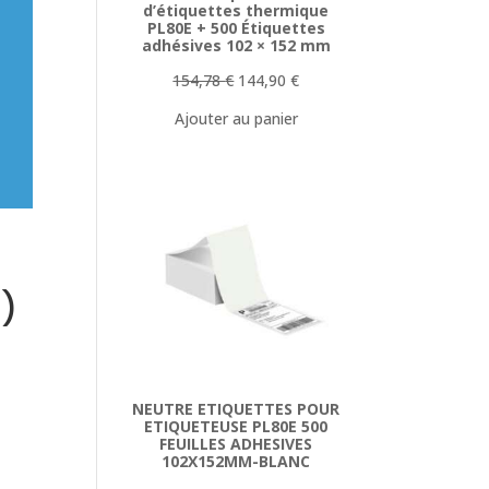
d’étiquettes thermique
PL80E + 500 Étiquettes
adhésives 102 × 152 mm
Le
Le
154,78
€
144,90
€
prix
prix
Ajouter au panier
initial
actuel
était :
est :
154,78 €.
144,90 €.
B)
NEUTRE ETIQUETTES POUR
ETIQUETEUSE PL80E 500
FEUILLES ADHESIVES
102X152MM-BLANC