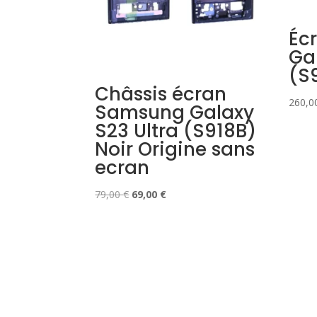
Éc
Ga
(S
Châssis écran
260,0
Samsung Galaxy
S23 Ultra (S918B)
Noir Origine sans
ecran
Le
Le
79,00
€
69,00
€
prix
prix
initial
actuel
était :
est :
79,00 €.
69,00 €.