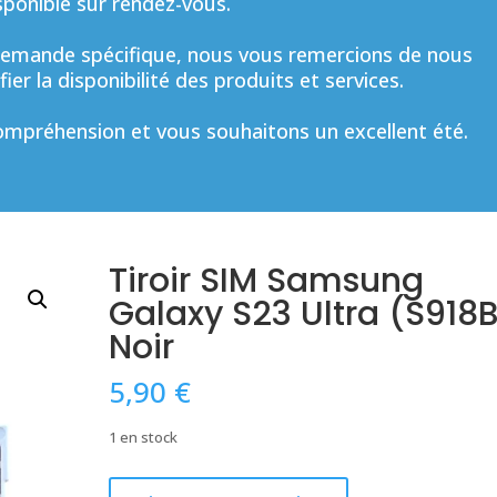
sponible sur rendez-vous.
mande spécifique, nous vous remercions de nous
ier la disponibilité des produits et services.
mpréhension et vous souhaitons un excellent été.
Tiroir SIM Samsung
Galaxy S23 Ultra (S918
Noir
5,90
€
1 en stock
quantité