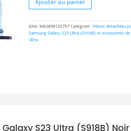
Ajouter au panier
de
Tiroir
SIM
Samsung
EAN:
3662898133757
Catégorie :
Pièces détachées p
Galaxy
Samsung Galaxy S23 Ultra (S918B) et accessoires de
S23
Ultra
Ultra
(S918B)
Noir
 Galaxy S23 Ultra (S918B) Noir