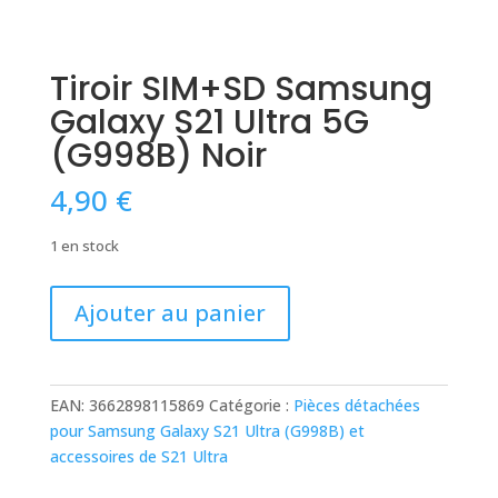
Tiroir SIM+SD Samsung
Galaxy S21 Ultra 5G
(G998B) Noir
4,90
€
1 en stock
quantité
Ajouter au panier
de
Tiroir
SIM+SD
Samsung
EAN:
3662898115869
Catégorie :
Pièces détachées
Galaxy
pour Samsung Galaxy S21 Ultra (G998B) et
S21
accessoires de S21 Ultra
Ultra