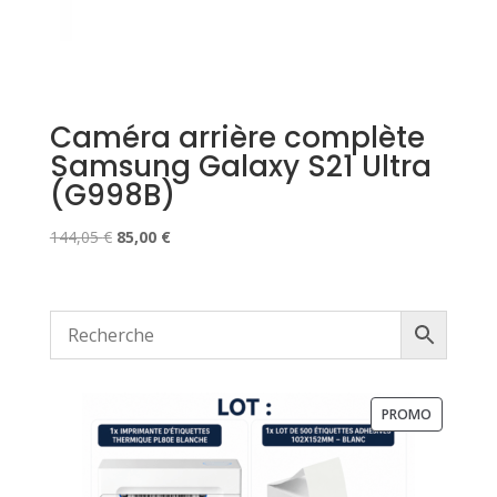
Caméra arrière complète
Samsung Galaxy S21 Ultra
(G998B)
Le
Le
144,05
€
85,00
€
prix
prix
initial
actuel
était :
est :
144,05 €.
85,00 €.
PRODUIT
PROMO
EN
PROMOTI