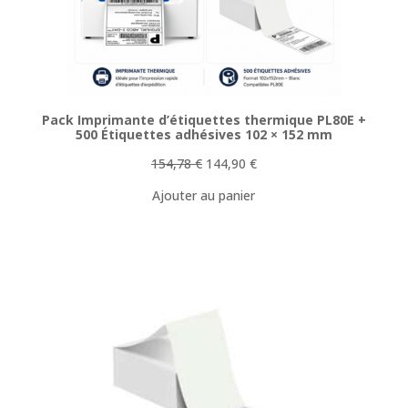
Pack Imprimante d’étiquettes thermique PL80E +
500 Étiquettes adhésives 102 × 152 mm
Le
Le
154,78
€
144,90
€
prix
prix
Ajouter au panier
initial
actuel
était :
est :
154,78 €.
144,90 €.