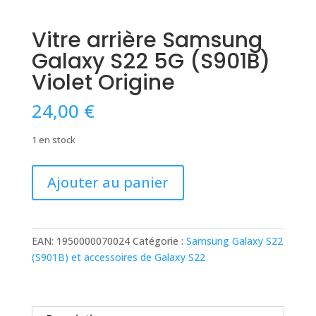
Vitre arrière Samsung
Galaxy S22 5G (S901B)
Violet Origine
24,00
€
1 en stock
quantité
Ajouter au panier
de
Vitre
arrière
Samsung
EAN:
1950000070024
Catégorie :
Samsung Galaxy S22
Galaxy
(S901B) et accessoires de Galaxy S22
S22
5G
(S901B)