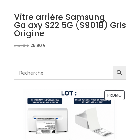
Vitre arrière Samsung
Galaxy S22 5G (S901B) Gris
Origine
Le
Le
36,00
€
26,90
€
prix
prix
initial
actuel
était :
est :
36,00 €.
26,90 €.
PRODUIT
PROMO
EN
PROMOTI