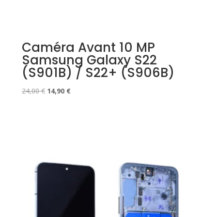
Caméra Avant 10 MP
Samsung Galaxy S22
(S901B) / S22+ (S906B)
Le
Le
24,00
€
14,90
€
prix
prix
initial
actuel
était :
est :
24,00 €.
14,90 €.