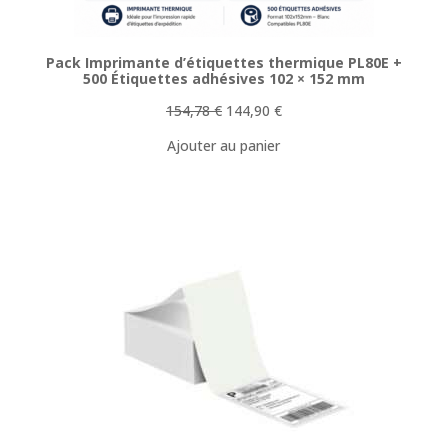
Pack Imprimante d’étiquettes thermique PL80E +
500 Étiquettes adhésives 102 × 152 mm
Le
Le
154,78
€
144,90
€
prix
prix
Ajouter au panier
initial
actuel
était :
est :
154,78 €.
144,90 €.