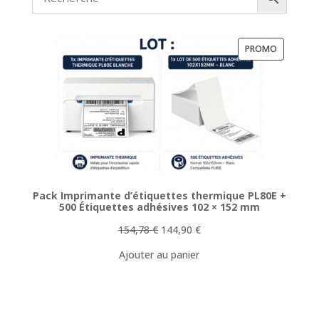
PRODUIT
PROMO
EN
PROMOTI
Pack Imprimante d’étiquettes thermique PL80E +
500 Étiquettes adhésives 102 × 152 mm
Le
Le
154,78
€
144,90
€
prix
prix
Ajouter au panier
initial
actuel
était :
est :
154,78 €.
144,90 €.