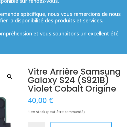
sponible sur rendez-vous.
mande spécifique, nous vous remercions de nous
ier la disponibilité des produits et services.
mpréhension et vous souhaitons un excellent été.
Vitre Arrière Samsung
Galaxy S24 (S921B)
Violet Cobalt Origine
40,00
€
1 en stock (peut être commandé)
quantité