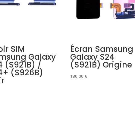
oir SIM
Écran Samsung
msung Galaxy
Galaxy S24
4 (S921B) /
(S921B) Origine
4+ (S926B)
180,00
€
ir