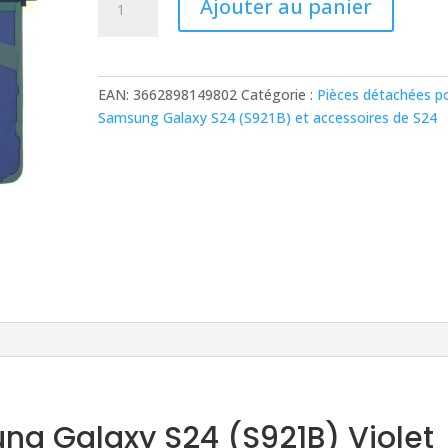
Ajouter au panier
de
Vitre
Arrière
Samsung
EAN:
3662898149802
Catégorie :
Pièces détachées p
Galaxy
Samsung Galaxy S24 (S921B) et accessoires de S24
S24
(S921B)
Violet
Cobalt
Origine
ung Galaxy S24 (S921B) Violet