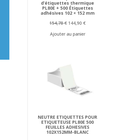
d’étiquettes thermique
PL80E + 500 Étiquettes
adhésives 102 × 152 mm
Le
Le
154,78
€
144,90
€
prix
prix
Ajouter au panier
initial
actuel
était :
est :
154,78 €.
144,90 €.
NEUTRE ETIQUETTES POUR
ETIQUETEUSE PL80E 500
FEUILLES ADHESIVES
102X152MM-BLANC