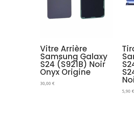
Vitre Arrière
Tir
Samsung Galaxy
Sa
S24 (S921B) Noir
S2
Onyx Origine
S2
No
30,00
€
5,90
€