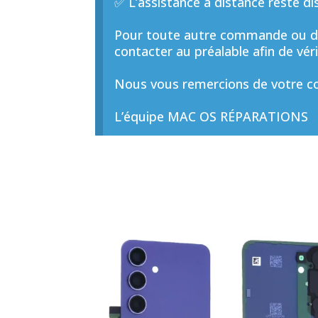
✅ L’assistance à distance reste di
Pour toute autre commande ou de
contacter au préalable afin de vérif
Nous vous remercions de votre co
L’équipe MAC OS RÉPARATIONS