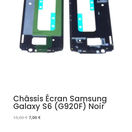
Châssis Écran Samsung
Galaxy S6 (G920F) Noir
Le
Le
15,00
€
7,00
€
prix
prix
initial
actuel