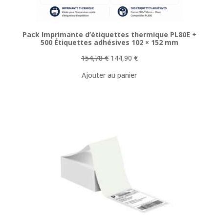
Pack Imprimante d’étiquettes thermique PL80E +
500 Étiquettes adhésives 102 × 152 mm
Le
Le
154,78
€
144,90
€
prix
prix
Ajouter au panier
initial
actuel
était :
est :
154,78 €.
144,90 €.