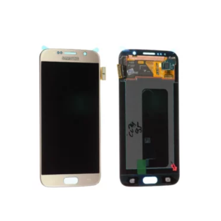
était :
est :
15,00 €.
7,00 €.